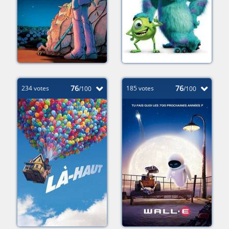
Film parmis les
Film parmis les
meilleurs des meilleurs
bons quand même
ignorés sans note
meilleurs
mauvais
meilleurs des meilleurs
bons quand même
ignorés sans note
meilleurs
mauvais
76
76
+Ma liste
+Ma liste
234
votes
185
votes
/100

/100

Film parmis les
Film parmis les
meilleurs des meilleurs
bons quand même
ignorés sans note
meilleurs
mauvais
meilleurs des meilleurs
bons quand même
ignorés sans note
meilleurs
mauvais