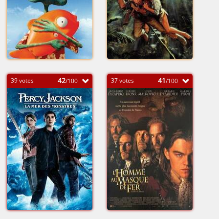
Film parmis les
Film parmis les
meilleurs des meilleurs
bons quand même
ignorés sans note
meilleurs
mauvais
meilleurs des meilleurs
bons quand même
ignorés sans note
meilleurs
mauvais
42
41
39
votes
37
votes
/100

/100

+Ma liste
+Ma liste
Film parmis les
Film parmis les
meilleurs des meilleurs
bons quand même
ignorés sans note
meilleurs
mauvais
meilleurs des meilleurs
bons quand même
ignorés sans note
meilleurs
mauvais