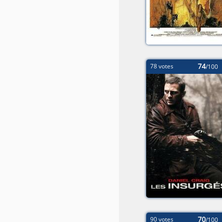
Film parmis les
meilleurs des meille
bons quand mêm
ignorés sans not
meilleurs
mauvais
74
78
votes
/100
+Ma liste
Film parmis les
meilleurs des meille
bons quand mêm
ignorés sans not
meilleurs
mauvais
70
90
votes
/100