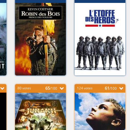
+Ma liste
+Ma liste
Film parmis les
Film parmis les
urs
e
e
meilleurs des meilleurs
bons quand même
ignorés sans note
meilleurs
mauvais
meilleurs des meilleurs
bons quand même
ignorés sans note
meilleurs
mauvais
65
61
80
votes
124
votes

/100

/100

+Ma liste
+Ma liste