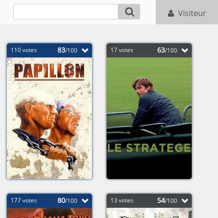

Visiteur

83
63
110
votes
17
votes
/100

/100

Film parmis les
Film parmis les
meilleurs des meilleurs
bons quand même
ignorés sans note
meilleurs
mauvais
meilleurs des meilleurs
bons quand même
ignorés sans note
meilleurs
mauvais
80
54
177
votes
13
votes
/100

/100

+Ma liste
+Ma liste