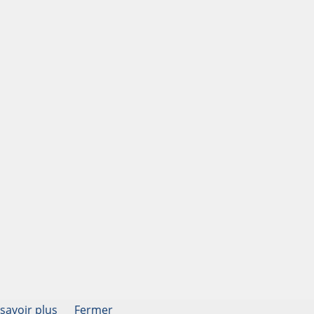
+Ma liste
+Ma liste
savoir plus
Fermer